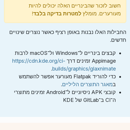
חשוב לזכור שהבינריים האלה יכולים להיות
מעורערים. מומלץ
למטרות בדיקה בלבד
!
החבילות האלו נבנות באופן רציף כאשר נוצרים שינויים
חדשים.
קבצים בינריים ל־Windows ול־macOS לרבות
Appimage זמינים דרך
https://cdn.kde.org/ci-
.
builds/graphics/glaxnimate
כדי להוריד Flatpak מעורער אפשר להשתמש
ב
מאגר התוצרים הליליים
.
קובצי APK ניסיוניים ל־Android זמינים מתוצרי
ה־CI ב־GitLab של KDE