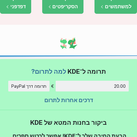
למשתמשים
הסקריפטים
דפדפני
תרומה ל־KDE
למה לתרום?
€
תרומה דרך PayPal
סכום
דרכים אחרות לתרום
ביקור בחנות המטא של KDE
הבעת החיבה שלך ל־KDE! אפשר לרכוש ספרים,