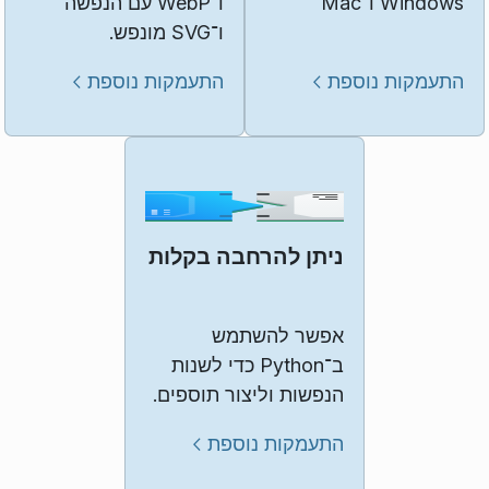
Windows ו־Mac
ו־WebP עם הנפשה
ו־SVG מונפש.
התעמקות נוספת
התעמקות נוספת
ניתן להרחבה בקלות
אפשר להשתמש
ב־Python כדי לשנות
הנפשות וליצור תוספים.
התעמקות נוספת